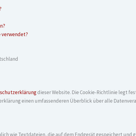
?
?
en?
e verwendet?
tschland
schutzerklärung
dieser Website. Die Cookie-Richtlinie legt f
rklärung einen umfassenderen Überblick über alle Datenvera
hnlich wie Textdateien, die auf dem Endgerät gespeichert und