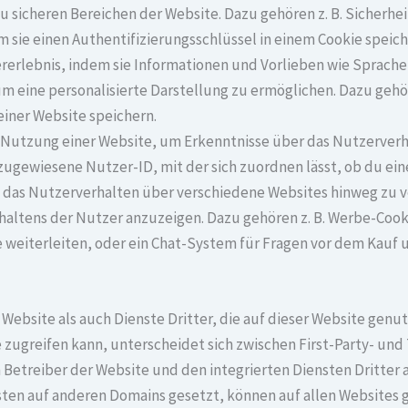
icheren Bereichen der Website. Dazu gehören z. B. Sicherheits
m sie einen Authentifizierungsschlüssel in einem Cookie speich
erlebnis, indem sie Informationen und Vorlieben wie Sprache
um eine personalisierte Darstellung zu ermöglichen. Dazu gehö
einer Website speichern.
Nutzung einer Website, um Erkenntnisse über das Nutzerverha
g zugewiesene Nutzer-ID, mit der sich zuordnen lässt, ob du ei
as Nutzerverhalten über verschiedene Websites hinweg zu ve
altens der Nutzer anzuzeigen. Dazu gehören z. B. Werbe-Cooki
 weiterleiten, oder ein Chat-System für Fragen vor dem Kauf
Website als auch Dienste Dritter, die auf dieser Website genu
 zugreifen kann, unterscheidet sich zwischen First-Party- und
Betreiber der Website und den integrierten Diensten Dritter a
sten auf anderen Domains gesetzt, können auf allen Websites g