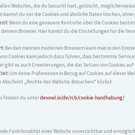
 allen Websites, die du besucht hast, gelöscht, möglicherwei
rn kannst du nur die Cookies und ähnliche Daten löschen, ohne
rst:
Wenn du eine genauere Kontrolle über die Cookies besti
 deinem Browser. Hier kannst du die Einstellungen für die Ve
t:
Bei den meisten modernen Browsern kann man in den Einstel
von Cookies kann jedoch dazu führen, dass bestimmte Services 
er gibt es auch Erweiterungen, die das Setzen von Cookies auf
tet:
Um deine Präferenzen in Bezug auf Cookies auf dieser We
m Abschnitt „Rechte des Website-Besuchers“ klickst.
s findest du unter
devowl.io/de/rcb/cookie-handhabung/
.
ende Funktionalität einer Website unverzichtbar und ermöglic